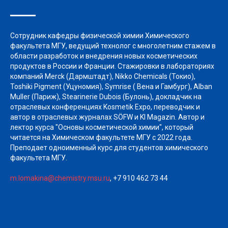
Сотрудник кафедры физической химии Химического
факультета МГУ, ведущий технолог с многолетним стажем в
области разработок и внедрения новых косметических
продуктов в России и Франции. Стажировки в лабораториях
компаний Merck (Дармштадт), Nikko Chemicals (Токио),
Toshiki Pigment (Уцуномия), Symrise ( Вена и Гамбург), Alban
Muller (Париж), Stearinerie Dubois (Булонь), докладчик на
отраслевых конференциях Kosmetik Expo, переводчик и
автор в отраслевых журналах SÖFW и KI Magazin. Автор и
лектор курса "Основы косметической химии", который
читается на Химическом факультете МГУ с 2022 года.
Преподает одноименный курс для студентов химического
факультета МГУ.
m.lomakina@chemistry.msu.ru
, +7 910 462 73 44